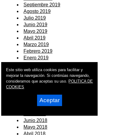
Septiembre 2019
Agosto 2019
Julio 2019
Junio 2019
Mayo 2019
Abril 2019
Marzo 2019
Febrero 2019
Enero 2019
2018
Este sitio web utiliza cookies para facilitar y
mejorar la navegación. Si continúas navegando,
Diciembre 2018
consideramos que aceptas su uso.
POLITICA DE
COOKIES
Noviembre 2018
Octubre 2018
Aceptar
Septiembre 2018
Agosto 2018
Julio 2018
Junio 2018
Mayo 2018
Abril 2018