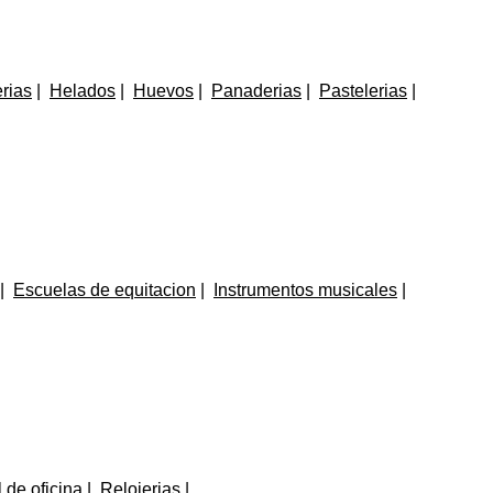
erias
Helados
Huevos
Panaderias
Pastelerias
Escuelas de equitacion
Instrumentos musicales
 de oficina
Relojerias