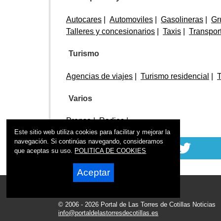
Autocares
Automoviles
Gasolineras
Gr
Talleres y concesionarios
Taxis
Transpor
Turismo
Agencias de viajes
Turismo residencial
T
Varios
Prensa
Radios
Este sitio web utiliza cookies para facilitar y mejorar la
navegación. Si continúas navegando, consideramos
que aceptas su uso.
POLITICA DE COOKIES
Aceptar
© 2006 - 2026 Portal de Las Torres de Cotillas Noticias
info@portaldelastorresdecotillas.es