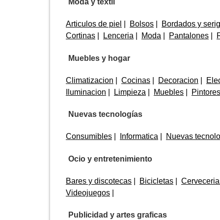
Moda y textil
Articulos de piel
Bolsos
Bordados y serig
Cortinas
Lenceria
Moda
Pantalones
Muebles y hogar
Climatizacion
Cocinas
Decoracion
Elec
Iluminacion
Limpieza
Muebles
Pintore
Nuevas tecnologías
Consumibles
Informatica
Nuevas tecnolo
Ocio y entretenimiento
Bares y discotecas
Bicicletas
Cerveceria
Videojuegos
Publicidad y artes graficas