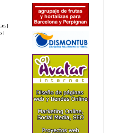
ras
s