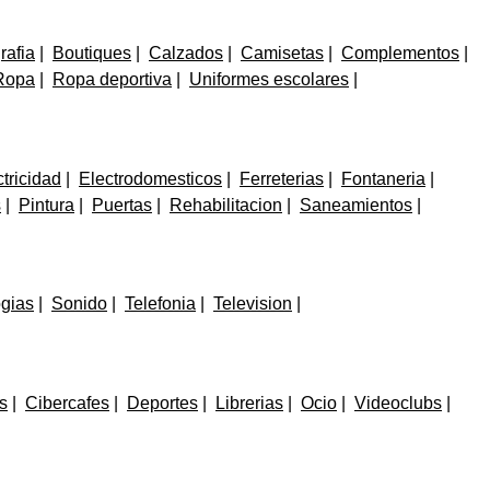
rafia
Boutiques
Calzados
Camisetas
Complementos
Ropa
Ropa deportiva
Uniformes escolares
tricidad
Electrodomesticos
Ferreterias
Fontaneria
s
Pintura
Puertas
Rehabilitacion
Saneamientos
gias
Sonido
Telefonia
Television
s
Cibercafes
Deportes
Librerias
Ocio
Videoclubs