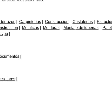
 terrazos
Carpinterias
Construccion
Cristalerias
Estructu
nstruccion
Metalicas
Molduras
Montaje de tuberias
Palet
s vpo
documentos
 solares