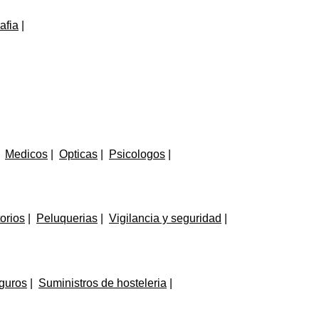
afia
Medicos
Opticas
Psicologos
orios
Peluquerias
Vigilancia y seguridad
guros
Suministros de hosteleria