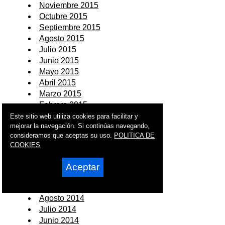
Noviembre 2015
Octubre 2015
Septiembre 2015
Agosto 2015
Julio 2015
Junio 2015
Mayo 2015
Abril 2015
Marzo 2015
Febrero 2015
Enero 2015
Este sitio web utiliza cookies para facilitar y
mejorar la navegación. Si continúas navegando,
2014
consideramos que aceptas su uso.
POLITICA DE
COOKIES
Diciembre 2014
Noviembre 2014
Aceptar
Octubre 2014
Septiembre 2014
Agosto 2014
Julio 2014
Junio 2014