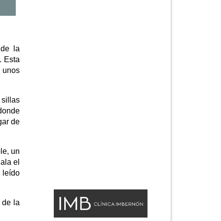
 de la
. Esta
, unos
sillas
 donde
gar de
le, un
ala el
 leído
 de la