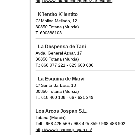
http://www.totana.com/gomez-artesanos
K´lentito K´lentito
C/ Molina Mellado, 12
30850 Totana (Murcia)
T. 690888103
La Despensa de Tani
Avda. General Aznar, 17
30850 Totana (Murcia)
T.: 868 977 221 - 629 609 686
La Esquina de Marvi
C/ Santa Bárbara, 13
30850 Totana (Murcia)
T.: 618 460 138 - 667 621 249
Los Arcos Jospan S.L.
Totana (Murcia)
Telf.: 968 425 569 / 968 425 359 / 968 486 902
http://www.losarcosjospan.es/