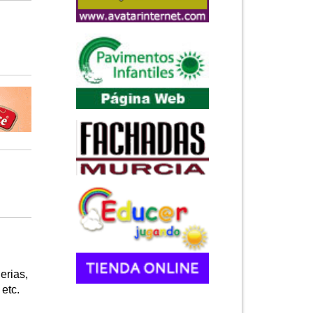
erias,
 etc.