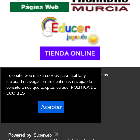
© 2006 - 2026 Portal de Las Torres de Cotillas Noticias
Este sitio web utiliza cookies para facilitar y
info@portaldelastorresdecotillas.es
mejorar la navegación. Si continúas navegando,
consideramos que aceptas su uso.
POLITICA DE
Síguenos en:
COOKIES
Aceptar
Powered by:
Superweb