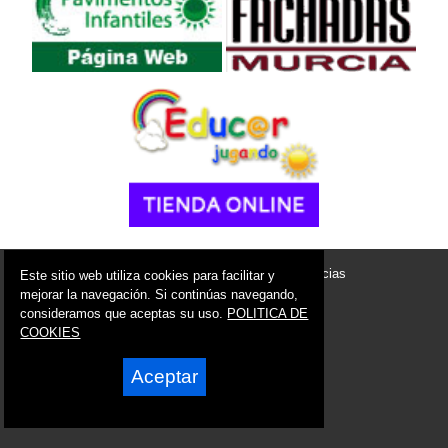
© 2006 - 2026 Portal de Las Torres de Cotillas Noticias
Este sitio web utiliza cookies para facilitar y
info@portaldelastorresdecotillas.es
mejorar la navegación. Si continúas navegando,
consideramos que aceptas su uso.
POLITICA DE
Síguenos en:
COOKIES
Aceptar