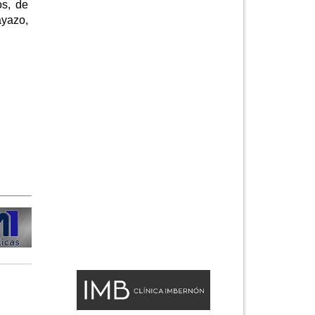
os, de
ayazo,