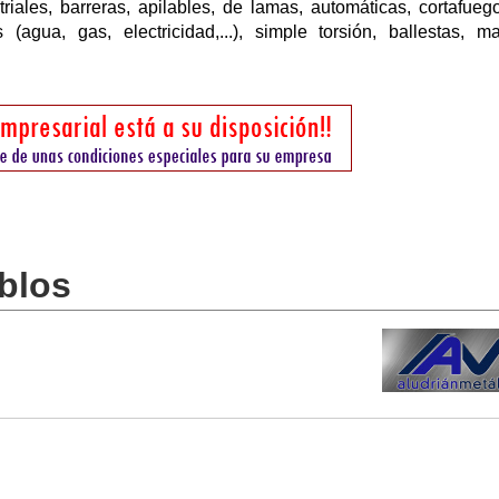
riales, barreras, apilables, de lamas, automáticas, cortafueg
 (agua, gas, electricidad,...), simple torsión, ballestas, m
blos