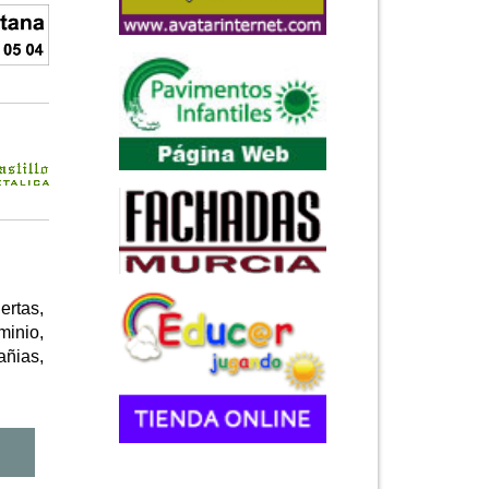
ertas,
minio,
añias,