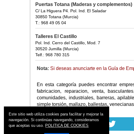
Puertas Totana (Maderas y complementos)
C/ La Higuera P4. Pol. Ind. El Saladar
30850 Totana (Murcia)
T.: 968 49 05 04
Talleres El Castillo
Pol. Ind. Cerro del Castillo, Mod. 7
30520 Jumilla (Murcia)
Telf.: 968 780 315
Nota:
Si deseas anunciarte en la Guía de Empr
En esta categoría puedes encontrar empres
fabricacion, reparacion, venta, basculantes
comunidades, industriales, barreras, apilabl
simple torsión, mallazo, ballestas, venecianas
Este sitio web utiliza cookies para facilitar y mejorar la
navegación. Si continúas navegando, consideramos
que aceptas su uso.
POLITICA DE COOKIES