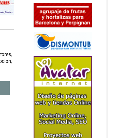
tores,
ocion,