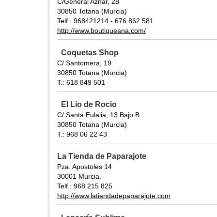
C/General Aznar, 28
30850 Totana (Murcia)
Telf.: 968421214 - 676 862 581
http://www.boutiqueana.com/
Coquetas Shop
C/ Santomera, 19
30850 Totana (Murcia)
T.: 618 849 501
El Lío de Rocio
C/ Santa Eulalia, 13 Bajo B
30850 Totana (Murcia)
T.: 968 06 22 43
La Tienda de Paparajote
Pza. Apostoles 14
30001 Murcia.
Telf.: 968 215 825
http://www.latiendadepaparajote.com