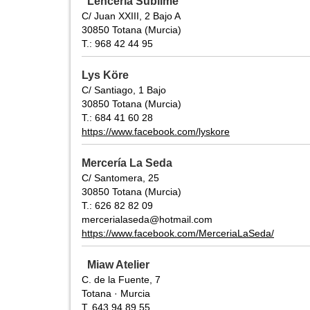
Lencería Sublime
C/ Juan XXIII, 2 Bajo A
30850 Totana (Murcia)
T.: 968 42 44 95
Lys Köre
C/ Santiago, 1 Bajo
30850 Totana (Murcia)
T.: 684 41 60 28
https://www.facebook.com/lyskore
Mercería La Seda
C/ Santomera, 25
30850 Totana (Murcia)
T.: 626 82 82 09
mercerialaseda@hotmail.com
https://www.facebook.com/MerceriaLaSeda/
Miaw Atelier
C. de la Fuente, 7
Totana · Murcia
T. 643 94 89 55