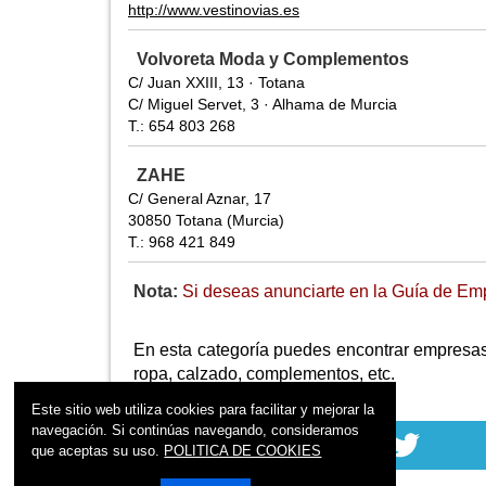
http://www.vestinovias.es
Volvoreta Moda y Complementos
C/ Juan XXIII, 13 · Totana
C/ Miguel Servet, 3 · Alhama de Murcia
T.: 654 803 268
ZAHE
C/ General Aznar, 17
30850 Totana (Murcia)
T.: 968 421 849
Nota:
Si deseas anunciarte en la Guía de Empr
En esta categoría puedes encontrar empresas
ropa, calzado, complementos, etc.
Este sitio web utiliza cookies para facilitar y mejorar la
navegación. Si continúas navegando, consideramos
que aceptas su uso.
POLITICA DE COOKIES